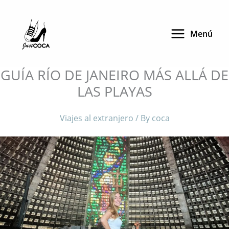
Skip
to
Menú
content
GUÍA RÍO DE JANEIRO MÁS ALLÁ DE
LAS PLAYAS
Viajes al extranjero
/ By
coca