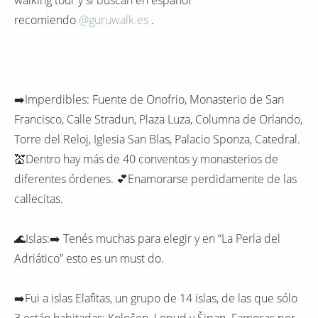
recomiendo
@guruwalk.es
.
➡️Imperdibles: Fuente de Onofrio, Monasterio de San
Francisco, Calle Stradun, Plaza Luza, Columna de Orlando,
Torre del Reloj, Iglesia San Blas, Palacio Sponza, Catedral.
💒Dentro hay más de 40 conventos y monasterios de
diferentes órdenes. 💕Enamorarse perdidamente de las
callecitas.
🌊Islas:➡️ Tenés muchas para elegir y en “La Perla del
Adriático” esto es un must do.
➡️Fui a islas Elafitas, un grupo de 14 islas, de las que sólo
3 están habitadas: Koločep, Lopud y Šipan. Famosas por