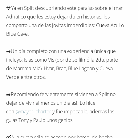
💙Ya en Spilt descubriendo este paraíso sobre el mar
Adriático que les estoy dejando en historias, les
comparto una de las joyitas imperdibles: Cueva Azul o
Blue Cave.
➡️Un día completo con una experiencia única que
incluyó: Islas como Vis (donde se filmó la 2da. parte
de Mamma Mia), Hvar, Brac, Blue Lagoon y Cueva
Verde entre otros.
➡️Recomiendo fervientemente si vienen a Split no
dejar de vivir al menos un día así. Lo hice
con
@mayer_charter
y fue impecable, además los
guías Tony y Paulo unos genios!
🛶A la cueva sólo se accede por barco; de hecho