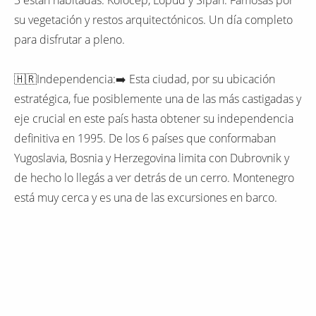
su vegetación y restos arquitectónicos. Un día completo
para disfrutar a pleno.
🇭🇷Independencia:➡️ Esta ciudad, por su ubicación
estratégica, fue posiblemente una de las más castigadas y
eje crucial en este país hasta obtener su independencia
definitiva en 1995. De los 6 países que conformaban
Yugoslavia, Bosnia y Herzegovina limita con Dubrovnik y
de hecho lo llegás a ver detrás de un cerro. Montenegro
está muy cerca y es una de las excursiones en barco.
🇭🇷Después les voy a compartir aparte lo que para mí
fue el highlight dentro de la ciudad: recorrer las murallas.