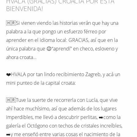
HVALA (GRACIAS) CROACIA POR ESTA
BIENVENIDA!
🇭🇷Si vienen viendo las historias verán que hay una
palabra a la que pongo un esfuerzo férreo por
aprender en el idioma local: GRACIAS, así que en la
única palabra que 😉“aprendí” en checo, esloveno y
ahora croata…
❤️HVALA por tan lindo recibimiento Zagreb, y acá un
mini punteo de la capital croata:
🇭🇷Tuve la suerte de recorrerla con Lucía, que vive
ahí hace muchísimo, así que además de los lugares
imperdibles, me llevó a descubrir perlitas, ➡️como la
galería el Octógono con techos de cristales increíbles,
➡️y me enseñó entre varias cosas el nacimiento de la