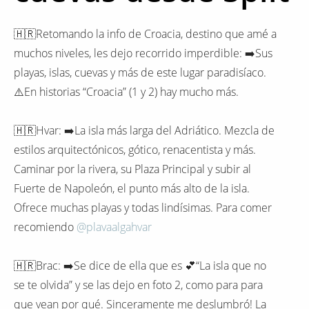
🇭🇷Retomando la info de Croacia, destino que amé a
muchos niveles, les dejo recorrido imperdible: ➡️Sus
playas, islas, cuevas y más de este lugar paradisíaco.
⚠️En historias “Croacia” (1 y 2) hay mucho más.
🇭🇷Hvar: ➡️La isla más larga del Adriático. Mezcla de
estilos arquitectónicos, gótico, renacentista y más.
Caminar por la rivera, su Plaza Principal y subir al
Fuerte de Napoleón, el punto más alto de la isla.
Ofrece muchas playas y todas lindísimas. Para comer
recomiendo
@plavaalgahvar
🇭🇷Brac: ➡️Se dice de ella que es 💕“La isla que no
se te olvida” y se las dejo en foto 2, como para para
que vean por qué. Sinceramente me deslumbró! La