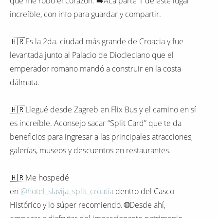
que me robó el corazón. ➡️Acá parte 1 de este lugar
increíble, con info para guardar y compartir.
🇭🇷Es la 2da. ciudad más grande de Croacia y fue
levantada junto al Palacio de Diocleciano que el
emperador romano mandó a construir en la costa
dálmata.
🇭🇷Llegué desde Zagreb en Flix Bus y el camino en sí
es increíble. Aconsejo sacar “Split Card” que te da
beneficios para ingresar a las principales atracciones,
galerías, museos y descuentos en restaurantes.
🇭🇷Me hospedé
en
@hotel_slavija_split_croatia
dentro del Casco
Histórico y lo súper recomiendo. 🌐Desde ahí,