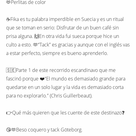
🫶Perlitas de color
☕️Fika es tu palabra imperdible en Suecia y es un ritual
que se toman en serio: Disfrutar de un buen café sin
prisa alguna. 🙌En otra vida fui sueca porque hice un
culto a esto. 🫶“Tack” es gracias y aunque con el inglés vas
a estar perfecto, siempre es bueno aprenderlo.
🇸🇪Parte 1 de este recorrido escandinavo que me
fascinó porque ❤️“El mundo es demasiado grande para
quedarse en un solo lugar y la vida es demasiado corta
para no explorarlo.” (Chris Guillerbeaut).
👉Qué más quieren que les cuente de este destinazo❓️
😘🫶Beso coquero y tack Göteborg.