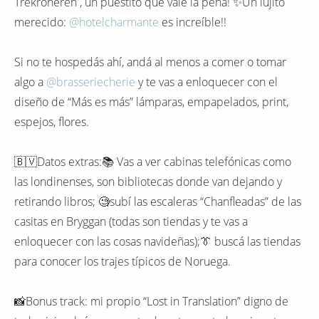
Trekroneren , un puestito que vale la pena! ✨️Un lujito
merecido:
@hotelcharmante
es increíble!!
Si no te hospedás ahí, andá al menos a comer o tomar
algo a
@brasseriecherie
y te vas a enloquecer con el
diseño de “Más es más” lámparas, empapelados, print,
espejos, flores.
🇧🇻Datos extras:📚 Vas a ver cabinas telefónicas como
las londinenses, son bibliotecas donde van dejando y
retirando libros; 🧐subí las escaleras “Chanfleadas” de las
casitas en Bryggan (todas son tiendas y te vas a
enloquecer con las cosas navideñas);👔 buscá las tiendas
para conocer los trajes típicos de Noruega.
📸Bonus track: mi propio “Lost in Translation” digno de