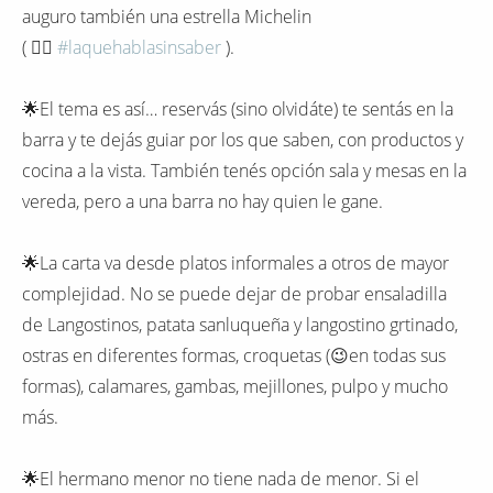
auguro también una estrella Michelin
( 🤷‍♀️
#laquehablasinsaber
).
🌟El tema es así… reservás (sino olvidáte) te sentás en la
barra y te dejás guiar por los que saben, con productos y
cocina a la vista. También tenés opción sala y mesas en la
vereda, pero a una barra no hay quien le gane.
🌟La carta va desde platos informales a otros de mayor
complejidad. No se puede dejar de probar ensaladilla
de Langostinos, patata sanluqueña y langostino grtinado,
ostras en diferentes formas, croquetas (😉en todas sus
formas), calamares, gambas, mejillones, pulpo y mucho
más.
🌟El hermano menor no tiene nada de menor. Si el