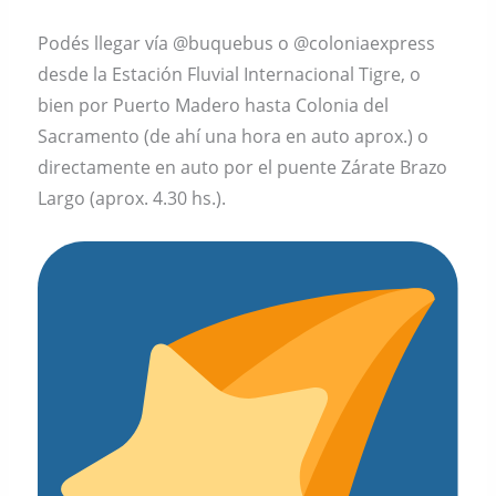
Podés llegar vía @buquebus o @coloniaexpress
desde la Estación Fluvial Internacional Tigre, o
bien por Puerto Madero hasta Colonia del
Sacramento (de ahí una hora en auto aprox.) o
directamente en auto por el puente Zárate Brazo
Largo (aprox. 4.30 hs.).