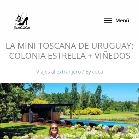
Skip
to
Menú
content
LA MINI TOSCANA DE URUGUAY:
COLONIA ESTRELLA + VIÑEDOS
Viajes al extranjero
/ By
coca