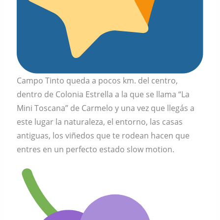
Campo Tinto queda a pocos km. del centro,
dentro de Colonia Estrella a la que se llama “La
Mini Toscana” de Carmelo y una vez que llegás a
este lugar la naturaleza, el entorno, las casas
antiguas, los viñedos que te rodean hacen que
entres en un perfecto estado slow motion.