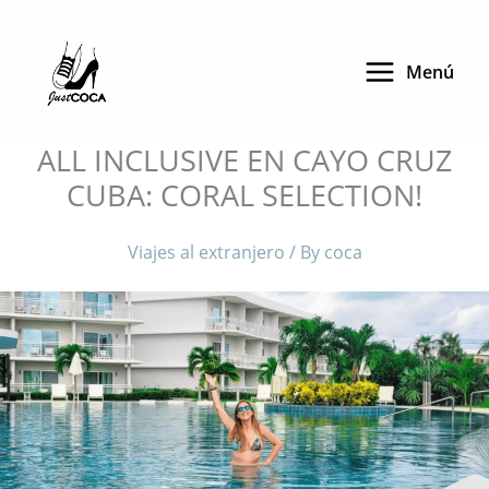
Skip
to
Menú
content
ALL INCLUSIVE EN CAYO CRUZ
CUBA: CORAL SELECTION!
Viajes al extranjero
/ By
coca