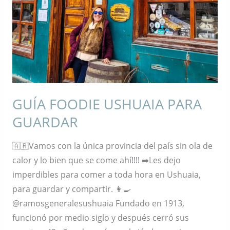
USHUAIA
PARA
GUARDAR
GUÍA FOODIE USHUAIA PARA
GUARDAR
🇦🇷Vamos con la única provincia del país sin ola de
calor y lo bien que se come ahí!!!! ➡️Les dejo
imperdibles para comer a toda hora en Ushuaia,
para guardar y compartir. 👩‍🍳
@ramosgeneralesushuaia Fundado en 1913,
funcionó por medio siglo y después cerró sus