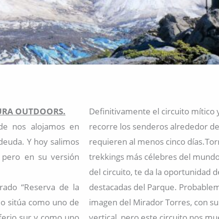
TURA OUTDOORS.
Definitivamente el circuito mítico
de nos alojamos en
recorre los senderos alrededor del
 deuda. Y hoy salimos
requieren al menos cinco días.Tor
 pero en su versión
trekkings más célebres del mundo
del circuito, te da la oportunidad 
arado “Reserva de la
destacadas del Parque. Probablem
lo sitúa como uno de
imagen del Mirador Torres, con s
sferio sur y como uno
vertical, pero este circuito nos 