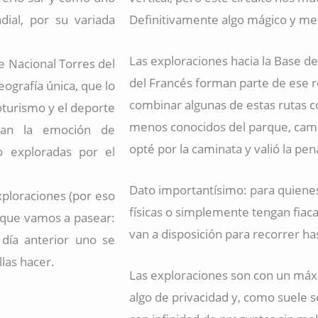
ial, por su variada
Definitivamente algo mágico y m
Las exploraciones hacia la Base de l
e Nacional Torres del
del Francés forman parte de ese r
eografía única, que lo
combinar algunas de estas rutas c
coturismo y el deporte
menos conocidos del parque, cami
utan la emoción de
opté por la caminata y valió la pen
o exploradas por el
Dato importantísimo: para quienes
ploraciones (por eso
físicas o simplemente tengan fiaca 
í que vamos a pasear:
van a disposición para recorrer has
día anterior uno se
llas hacer.
Las exploraciones son con un máxi
algo de privacidad y, como suele s