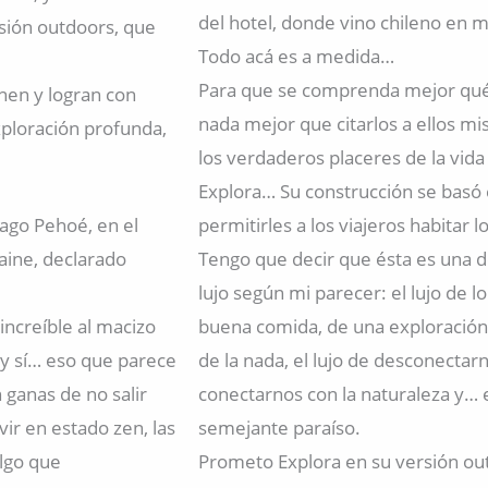
del hotel, donde vino chileno en m
rsión outdoors, que
Todo acá es a medida…
Para que se comprenda mejor qué 
en y logran con
nada mejor que citarlos a ellos mis
xploración profunda,
los verdaderos placeres de la vid
Explora… Su construcción se basó en
lago Pehoé, en el
permitirles a los viajeros habitar l
aine, declarado
Tengo que decir que ésta es una d
lujo según mi parecer: el lujo de l
increíble al macizo
buena comida, de una exploración 
 y sí… eso que parece
de la nada, el lujo de desconectar
n ganas de no salir
conectarnos con la naturaleza y… 
ir en estado zen, las
semejante paraíso.
algo que
Prometo Explora en su versión ou