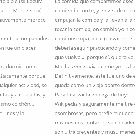
o a pie (si! Locura
La comida que compartimos esos 
ma del Monte Sinaí,
comiendo con té, y en vez de cubi
initivamente merece
empujan la comida y la llevan a la 
tocar la comida, en cambio yo hic
momento acompañados
comimos sopa, pollo (piezas entera
en fue un placer
debería seguir practicando y come
que vuelva … porque sí, quiero volv
no, dormir como
Muchas veces vivo, como yo los lla
 básicamente porque
Definitivamente, este fue uno de e
alquier actividad, se
queda como un viaje aparte dentr
ntas y almohadas, y
Para finalizar la entrega de hoy: 
mismo colchón…
Wikipedia y seguramente me tire d
uinos y la
asombrosas, pero prefiero quedarm
mismos nos contaron: se conside
son ultra creyentes y musulmanes,