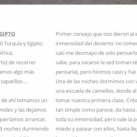
EGIPTO
Primer consejo que nos dieron al 
ó Turquía y Egipto:
inmensidad del desierto: no tomen
frica.
casi me desmayo de solo pensarlo 
rto) de recorrer
sabe, para sacarse la sed toman té
íamos algo más
pensaría), pero hicimos caso y fu
zapatillas….
Una de las noches dormimos con va
una escuela de camellos, donde a
 y de ahí tomamos un
tomar nuestra primera clase. Créa
ámides y las dejamos
tan simple como parece, da hasta 
 queríamos arrancar,
toda su inmensidad, pero vale la p
r 3 noches durmiendo
miedo y pasear con ellos, hasta lle