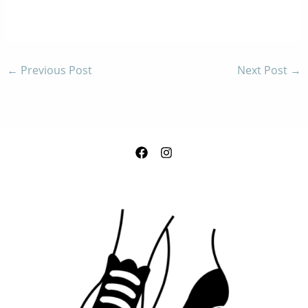
←
Previous Post
Next Post
→