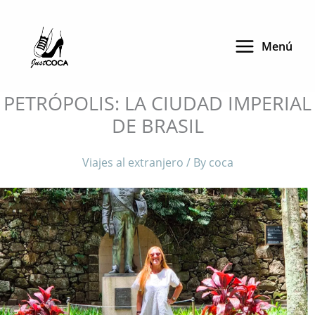
Skip
to
Menú
content
PETRÓPOLIS: LA CIUDAD IMPERIAL
DE BRASIL
Viajes al extranjero
/ By
coca