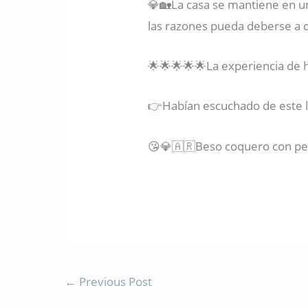
💎🏡La casa se mantiene en un 
las razones pueda deberse a 
🌟🌟🌟🌟🌟La experiencia de h
👉Habían escuchado de este lu
😘💎🇦🇷Beso coquero con per
←
Previous Post