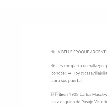
💎LA BELLE EPOQUE ARGENTIN
💎 Les comparto un hallazgo q
conocer.➡️ Hoy @casavillajulia
abro sus puertas
🇦🇷🏡En 1908 Carlos Maschwi
esta esquina de Pasaje Victori