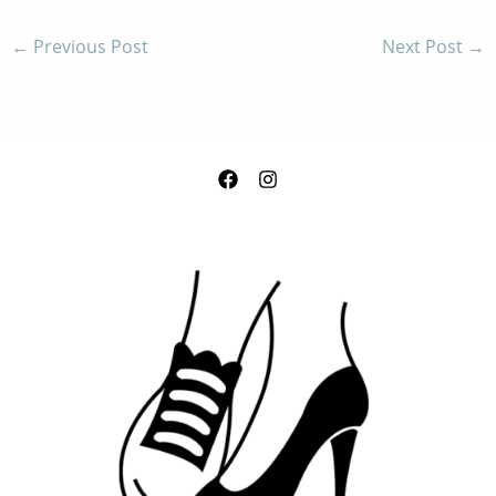
←
Previous Post
Next Post
→