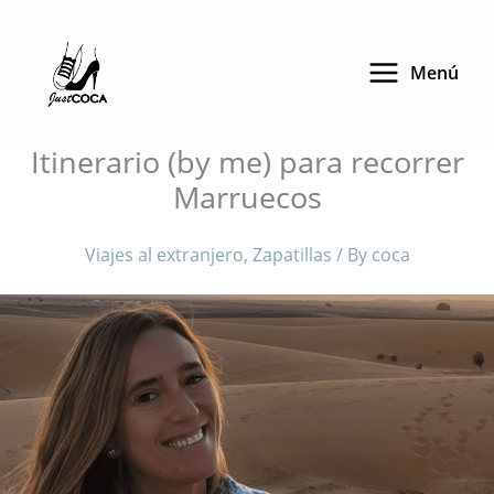
Skip
to
Menú
content
Itinerario (by me) para recorrer
Marruecos
Viajes al extranjero
,
Zapatillas
/ By
coca