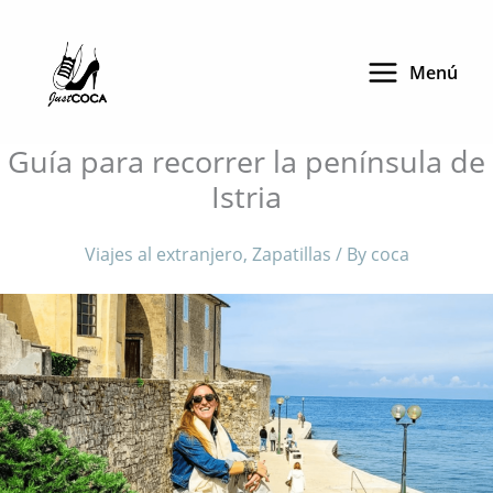
Skip
to
Menú
content
Guía para recorrer la península de
Istria
Viajes al extranjero
,
Zapatillas
/ By
coca