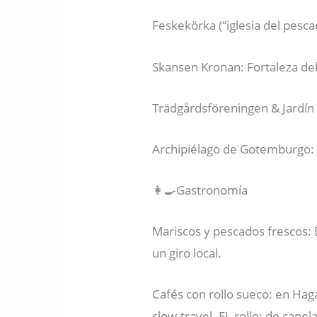
Feskekörka (“iglesia del pesc
Skansen Kronan: Fortaleza del
Trädgårdsföreningen & Jardín 
Archipiélago de Gotemburgo: e
👩‍🍳Gastronomía
Mariscos y pescados frescos: 
un giro local.
Cafés con rollo sueco: en Haga
slow-travel. EL rollo: de canela