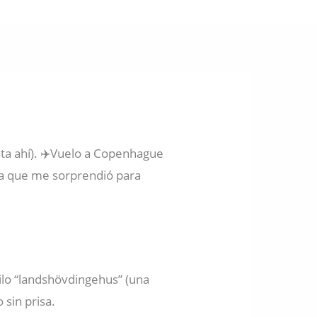
sta ahí). ✈️Vuelo a Copenhague
cia que me sorprendió para
tilo “landshövdingehus” (una
 sin prisa.