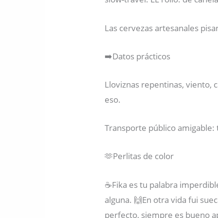
Las cervezas artesanales pisa
➡️Datos prácticos
Lloviznas repentinas, viento,
eso.
Transporte público amigable: t
🫶Perlitas de color
☕️Fika es tu palabra imperdibl
alguna. 🙌En otra vida fui suec
perfecto, siempre es bueno a