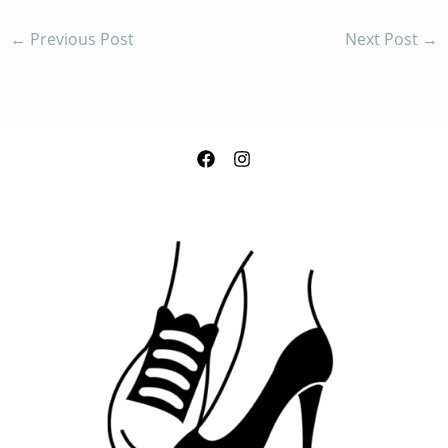
←
Previous Post
Next Post
→